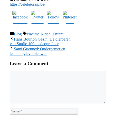
https://celebgossip.be/
Share on
Post on
Follow
Save
Facebook
X
us
Categories
Tags
Blog
Nacima Kidadi Enfant
Hans Bourlon Gezin: De dierbaren
van Studio 100 medeoprichter
Sami Guenned: Ondernemer en
technologievernieuwer
Leave a Comment
Comment
Name